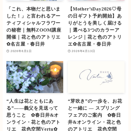
「これ、本物だと思いま
【Mother’sDay2026♡母
した！」と言われるアー
の日ギフト予約開始】あ
ティフィシャルフラワー
りがとうを美しく届ける
の秘密｜無料ZOOM講座
｜選べる3つのカラーア
開催｜花と色のアトリエ
レンジ｜花と色のアトリ
✿名古屋・春日井
エ✿名古屋・春日井
2026年6月1日
2026年4月13日
“人生は花とともにあ
“芽吹き”の一歩を、お花
る”――義父を見送って
と一緒に — スプリング
思うこと ✿春日井&オ
フェアのご案内 ✿春日
ンライン・花と色のアト
井&オンライン・花と色
リエ 花色空間Vertu✿
のアトリエ 花色空間