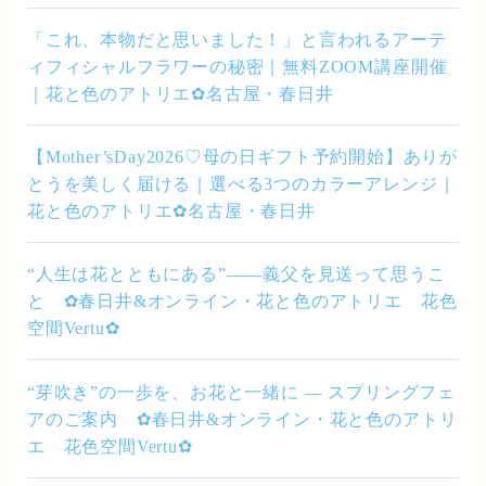
「これ、本物だと思いました！」と言われるアーテ
ィフィシャルフラワーの秘密｜無料ZOOM講座開催
｜花と色のアトリエ✿名古屋・春日井
【Mother’sDay2026♡母の日ギフト予約開始】ありが
とうを美しく届ける｜選べる3つのカラーアレンジ｜
花と色のアトリエ✿名古屋・春日井
“人生は花とともにある”――義父を見送って思うこ
と ✿春日井&オンライン・花と色のアトリエ 花色
空間Vertu✿
“芽吹き”の一歩を、お花と一緒に — スプリングフェ
アのご案内 ✿春日井&オンライン・花と色のアトリ
エ 花色空間Vertu✿