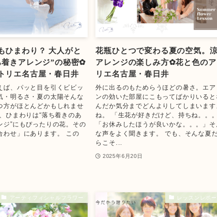
もひまわり？ 大人がと
花瓶ひとつで変わる夏の空気。
ち着きアレンジ”の秘密✿
アレンジの楽しみ方✿花と色のア
トリエ名古屋・春日井
リエ名古屋・春日井
えば、パッと目を引くビビッ
外に出るのもためらうほどの暑さ。エア
気・明るさ・夏の太陽そんな
ンの効いた部屋にこもってばかりいると
つ方がほとんどかもしれませ
んだか気分までどんよりしてしまいます
は、ひまわりは“落ち着きのあ
ね。 「生花が好きだけど、持ちね。。
ンジ”にもぴったりの花。その
「お休みしたほうが良いかな。。。」そ
合わせ」にあります。 この
な声をよく聞きます。 でも、そんな夏
らこそ...
日
2025年6月20日
アーティフィシャルフラワー
レッスンレポー