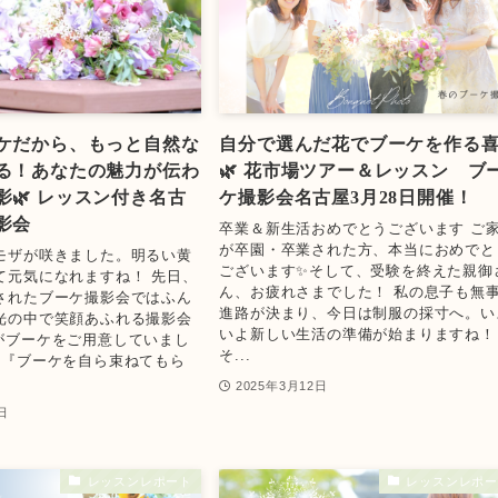
ケだから、もっと自然な
自分で選んだ花でブーケを作る
る！あなたの魅力が伝わ
🌿 花市場ツアー＆レッスン ブ
影🌿 レッスン付き名古
ケ撮影会名古屋3月28日開催！
影会
卒業＆新生活おめでとうございます ご
が卒園・卒業された方、本当におめでと
モザが咲きました。明るい黄
ございます✨そして、受験を終えた親御
て元気になれますね！ 先日、
ん、お疲れさまでした！ 私の息子も無
されたブーケ撮影会ではふん
進路が決まり、今日は制服の採寸へ。い
光の中で笑顔あふれる撮影会
いよ新しい生活の準備が始まりますね！
がブーケをご用意していまし
そ...
ら『ブーケを自ら束ねてもら
2025年3月12日
日
レッスンレポート
レッスンレポー