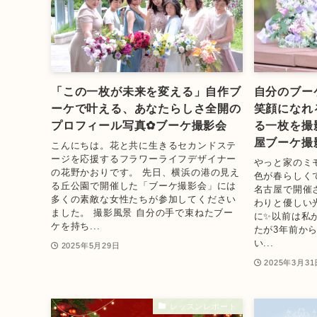
「この一枚が未来を変える」自作ブ
自分のブー
ーケで叶える、あなたらしさ全開の
笑顔になれ
プロフィール写真✿ブーケ撮影会
る一枚を撮
屋ブーケ撮
こんにちは。花と共に生きるセカンドステ
ージを応援するフラワーライフデザイナー
やっと家のミ
の花野かおりです。 先日、横浜の港の見え
色が春らしく
る丘公園で開催した「ブーケ撮影会」には
名古屋で開催
多くの素敵な女性たちが参加してください
わりと優しい
ました。 撮影風景 自分の手で束ねたブー
に✨以前は私
ケを持ち...
たが3年前か
い...
2025年5月29日
2025年3月31
レッスンレポート