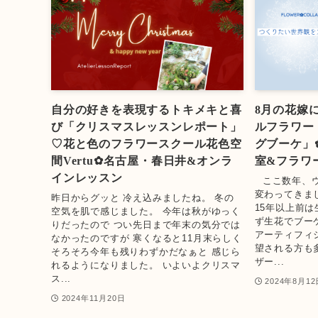
自分の好きを表現するトキメキと喜
8月の花嫁
び「クリスマスレッスンレポート」
ルフラワー
♡花と色のフラワースクール花色空
グブーケ」
間Vertu✿名古屋・春日井&オンラ
室&フラワ
インレッスン
⁡ ⁡ ここ数
変わってきま
昨日からグッと 冷え込みましたね。 冬の
15年以上前
空気を肌で感じました。 今年は秋がゆっく
ず生花でブー
りだったので つい先日まで年末の気分では
アーティフィ
なかったのですが 寒くなると11月末らしく
望される方も
そろそろ今年も残りわずかだなぁと 感じら
ザー...
れるようになりました。 いよいよクリスマ
ス...
2024年8月12
2024年11月20日