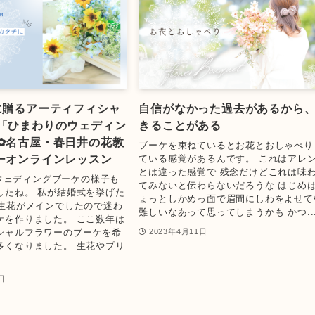
に贈るアーティフィシャ
自信がなかった過去があるから
「ひまわりのウェディン
きることがある
✿名古屋・春日井の花教
ブーケを束ねているとお花とおしゃべり
ーオンラインレッスン
ている感覚があるんです。 これはアレ
とは違った感覚で 残念だけどこれは味
年、ウェディングブーケの様子も
てみないと伝わらないだろうな はじめ
したね。 私が結婚式を挙げた
ょっとしかめっ面で眉間にしわをよせて
は生花がメインでしたので迷わ
難しいなあって思ってしまうかも かつ..
ケを作りました。 ここ数年は
シャルフラワーのブーケを希
2023年4月11日
多くなりました。 生花やプリ
日