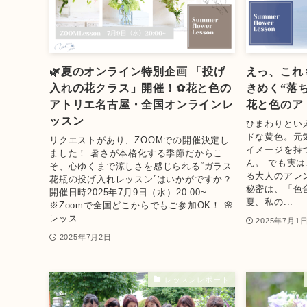
🌿夏のオンライン特別企画 「投げ
えっ、これ
入れの花クラス」開催！✿花と色の
きめく“落
アトリエ名古屋・全国オンラインレ
花と色のア
ッスン
ひまわりとい
ドな黄色。元
リクエストがあり、ZOOMでの開催決定し
イメージを持
ました！ 暑さが本格化する季節だからこ
ん。 でも実
そ、心ゆくまで涼しさを感じられる“ガラス
る大人のアレ
花瓶の投げ入れレッスン”はいかがですか？
秘密は、「色
開催日時2025年7月9日（水）20:00~
夏、私の...
※Zoomで全国どこからでもご参加OK！ 🌸
レッス...
2025年7月1
2025年7月2日
レッスンレポート