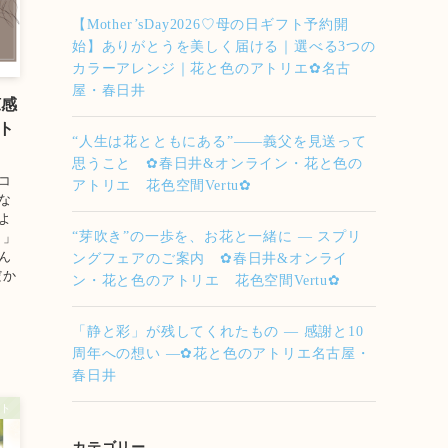
【Mother’sDay2026♡母の日ギフト予約開
始】ありがとうを美しく届ける｜選べる3つの
カラーアレンジ｜花と色のアトリエ✿名古
屋・春日井
涼感
ト
“人生は花とともにある”――義父を見送って
思うこと ✿春日井&オンライン・花と色の
コ
アトリエ 花色空間Vertu✿
な
よ
“芽吹き”の一歩を、お花と一緒に — スプリ
。」
ん
ングフェアのご案内 ✿春日井&オンライ
だか
ン・花と色のアトリエ 花色空間Vertu✿
「静と彩」が残してくれたもの ― 感謝と10
周年への想い ―✿花と色のアトリエ名古屋・
春日井
ト
カテゴリー