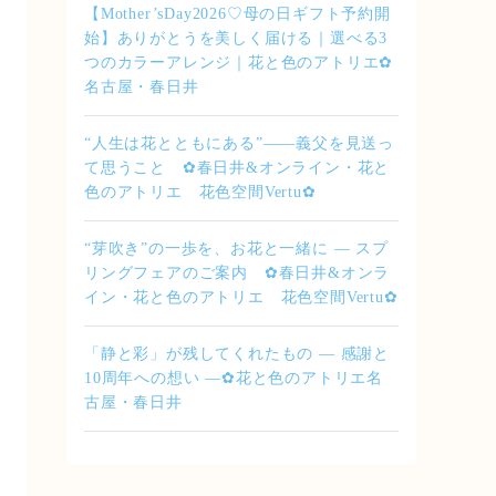
【Mother’sDay2026♡母の日ギフト予約開
始】ありがとうを美しく届ける｜選べる3
つのカラーアレンジ｜花と色のアトリエ✿
名古屋・春日井
“人生は花とともにある”――義父を見送っ
て思うこと ✿春日井&オンライン・花と
色のアトリエ 花色空間Vertu✿
“芽吹き”の一歩を、お花と一緒に — スプ
リングフェアのご案内 ✿春日井&オンラ
イン・花と色のアトリエ 花色空間Vertu✿
「静と彩」が残してくれたもの ― 感謝と
10周年への想い ―✿花と色のアトリエ名
古屋・春日井